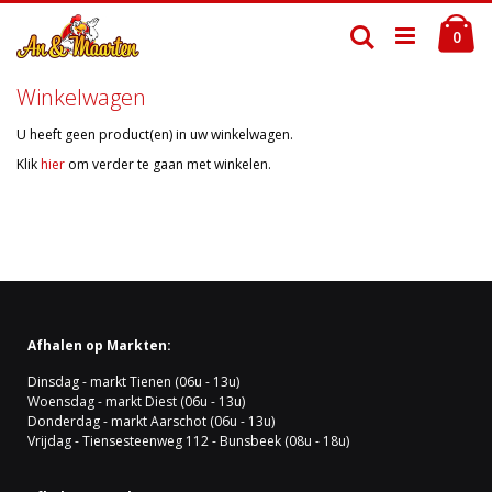
Ga
Ca
naar
Zoek
pro
0
de
inhoud
Winkelwagen
U heeft geen product(en) in uw winkelwagen.
Klik
hier
om verder te gaan met winkelen.
Afhalen op Markten:
Dinsdag - markt Tienen (06u - 13u)
Woensdag - markt Diest (06u - 13u)
Donderdag - markt Aarschot (06u - 13u)
Vrijdag - Tiensesteenweg 112 - Bunsbeek (08u - 18u)