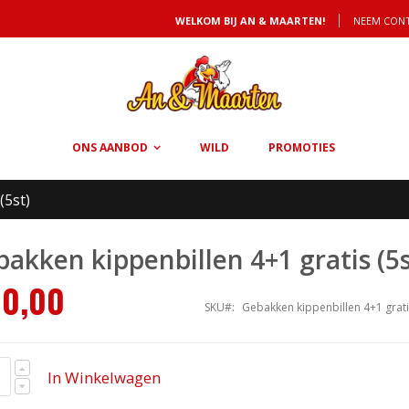
WELKOM BIJ AN & MAARTEN!
NEEM CON
ONS AANBOD
WILD
PROMOTIES
(5st)
akken kippenbillen 4+1 gratis (5s
10,00
SKU
Gebakken kippenbillen 4+1 gratis
In Winkelwagen