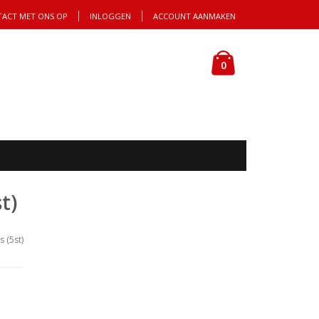
TACT MET ONS OP
INLOGGEN
ACCOUNT AANMAKEN
Cart
producten
0
t)
 (5st)