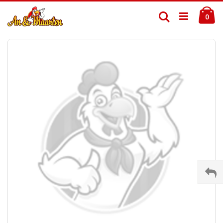
Ga
Ca
naar
Zoek
pro
0
de
inhoud
Ga
naar
het
einde
van
de
afbeeldingen-
gallerij