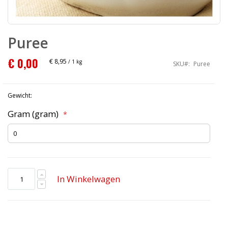
Ga
naar
Puree
het
begin
€ 0,00
van
€ 8,95
/ 1 kg
SKU
Puree
de
afbeeldingen-
gallerij
Gewicht:
Gram (gram)
In Winkelwagen