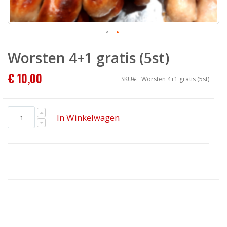
Ga
naar
Worsten 4+1 gratis (5st)
het
begin
€ 10,00
van
SKU
Worsten 4+1 gratis (5st)
de
afbeeldingen-
gallerij
In Winkelwagen